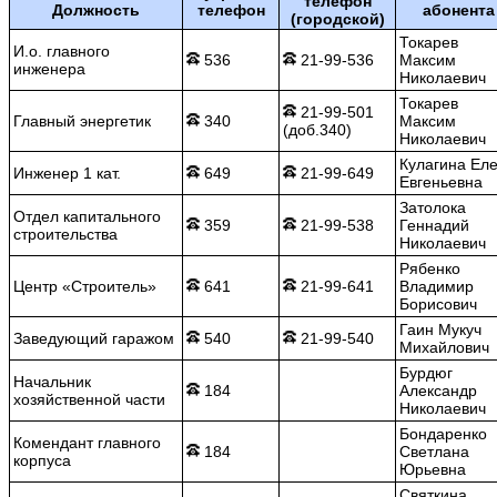
телефон
Должность
телефон
абонента
(городской)
Токарев
И.о. главного
536
21-99-536
Максим
инженера
Николаевич
Токарев
21-99-501
Главный энергетик
340
Максим
(доб.340)
Николаевич
Кулагина Ел
Инженер 1 кат.
649
21-99-649
Евгеньевна
Затолока
Отдел капитального
359
21-99-538
Геннадий
строительства
Николаевич
Рябенко
Центр «Строитель»
641
21-99-641
Владимир
Борисович
Гаин Мукуч
Заведующий гаражом
540
21-99-540
Михайлович
Бурдюг
Начальник
184
Александр
хозяйственной части
Николаевич
Бондаренко
Комендант главного
184
Светлана
корпуса
Юрьевна
Святкина