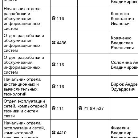
Владимиров
Начальник отдела
разработки и
Костенко
обслуживания
116
Константин
информационных
Иванович
систем
Отдел разработки и
Кравченко
обслуживания
4436
Владислав
информационных
Евгеньевич
систем
Отдел разработки и
обслуживания
Соломина А
116
информационных
Владимиров
систем
Начальник отдела
дистанционных и
Бирюк Андре
116
вычислительных
Эдуардович
технологий
Отдел эксплуатации
сетей, компьютерной
111
21-99-537
техники и систем
связи
Начальник отдела
эксплуатации сетей,
Фиделин
компьютерной
4410
Владимир
техники и систем
Владимиров