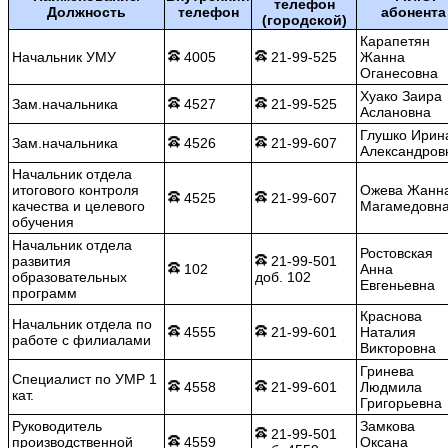
телефон
Должность
телефон
абонента
(городской)
Карапетян
Начальник УМУ
4005
21-99-525
Жанна
Оганесовна
Хуако Заира
Зам.начальника
4527
21-99-525
Аслановна
Глушко Ирин
Зам.начальника
4526
21-99-607
Александров
Начальник отдела
итогового контроля
Ожева Жанн
4525
21-99-607
качества и целевого
Магамедовн
обучения
Начальник отдела
Ростовская
развития
21-99-501
102
Анна
образовательных
доб. 102
Евгеньевна
программ
Краснова
Начальник отдела по
4555
21-99-601
Наталия
работе с филиалами
Викторовна
Гринева
Специалист по УМР 1
4558
21-99-601
Людмила
кат.
Григорьевна
Руководитель
Замкова
21-99-501
производственной
4559
Оксана