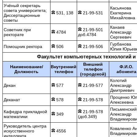
Учёный секретарь
Касьянова
совета университета;
531, 138
21-99-531
Екатерина
Диссертационные
Михайловна
советы
Канаев
Советник при
21-99-501
4784
Александр
ректорате
доб.4784
Сергеевич
Гурбанова
Помощник ректора
506
21-99-506
Юлия Юрьев
Факультет компьютерных технологий и
Внешний
Наименование/
Внутренний
Ф.И.О.
телефон
Должность
телефон
абонента
(городской)
Колотий
Декан
577
21-99-577
Александр
Дмитриевич
Проценко Ю
Деканат
578
21-99-578
Алексеевна
Письменский
Кафедра прикладной
21-99-578
349
Александр
математики
(доб.349)
Владимиров
Руководитель центра
Коваленко А
искусственного
4556
Владимиров
интеллекта