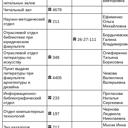
Викторовна
читальных залов
Читальный зал
4678
Ефименко
Научно-методический
211
Ольга
отдел
Михайловна
Отраслевой отдел
Бордычевска
библиотеки при
26-27-111
Галина
юридическом
Владимиров
факультете
Отраслевой отдел
Олефиренко
литературы по
348
Татьяна
искусству
Борисовна
Пункт выдачи
литературы при
Чижова
факультете
4405
Валентина
архитектуры и
Валерьевна
дизайна
Информационно-
Протасова
библиографический
233
Наталья
отдел
Сергеевна
Чернова
Отдел компьютерных
197
Людмила
технологий
Николаевна
Мысак Инна
Зал каталогов
212