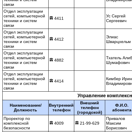
связи
Отдел эксплуатации
сетей, компьютерной
Ус Сергей
4411
техники и систем
Сергеевич
связи
Отдел эксплуатации
сетей, компьютерной
Элиас
4412
техники и систем
Шварцхельм
связи
Отдел эксплуатации
сетей, компьютерной
Тхатель Али
4882
техники и систем
Шумафович
связи
Отдел эксплуатации
сетей, компьютерной
Кимбер Ирин
4414
техники и систем
Владимиров
связи
Управление комплексн
Внешний
Наименование/
Внутренний
Ф.И.О.
телефон
Должность
телефон
абонента
(городской)
Проректор по
Привалов
комплексной
4009
21-99-629
Максим
безопасности
Борисович