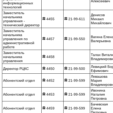
Алексеевич
информационных
технологий
Заместитель
Денисов
начальника
4455
21-99-611
Михаил
управления -
Михайлович
технический директор
Заместитель
начальника
Вагина Елен
управления по
4457
21-99-550
Валерьевна
административной
работе
Заместитель
Талах Витал
начальника
4458
Владимиров
управления
Левицкий Бо
Директор РЦКС
4450
21-99-500
Ефимович
Левашова
Абонентский отдел
4452
21-99-599
Мария
Владимиров
Ивонина
Абонентский отдел
4453
21-99-599
Наталия
Петровна
Бачевская
Абонентский отдел
4459
21-99-599
Елена
Петровна