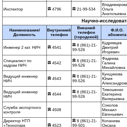
Владимиров
Инспектор
4796
21-99-534
Ольга
Анатольевна
Научно-исследоват
Внешний
Наименование/
Внутренний
Ф.И.О.
телефон
Должность
телефон
абонента
(городской)
Кудрявцев
8 (861)-21-
Инженер 2 кат. НИЧ
4541
Дмитрий
99-526
Игоревич
Фадеева
Специалист по
8 (861)-21-
4542
Галина
кадрам НИЧ
99-526
Михайловна
Кунщикова
Ведущий инженер
8 (861)-21-
4543
Юлия
НИЧ
99-526
Александров
Тимошенко
Ведущий инженер
8 (861)-21-
4544
Екатерина
НИЧ
99-526
Валерьевна
Соколов
Служба экспортного
4508
Михаил
контроля
Евгеньевич
Директор НТП
8 (861)-21-
Копанева
«Технопарк
4523
99-501
Оксана