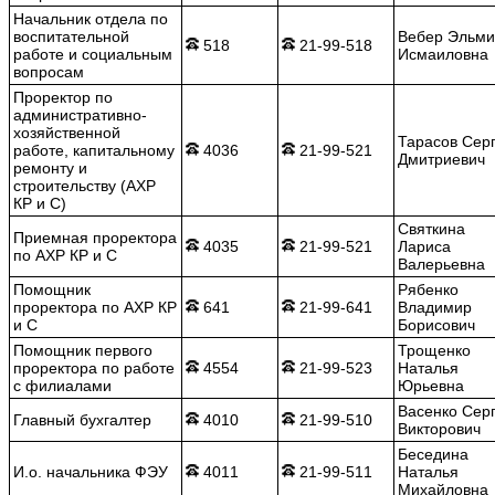
Начальник отдела по
воспитательной
Вебер Эльми
518
21-99-518
работе и социальным
Исмаиловна
вопросам
Проректор по
административно-
хозяйственной
Тарасов Сер
работе, капитальному
4036
21-99-521
Дмитриевич
ремонту и
строительству (АХР
КР и С)
Святкина
Приемная проректора
4035
21-99-521
Лариса
по АХР КР и С
Валерьевна
Помощник
Рябенко
проректора по АХР КР
641
21-99-641
Владимир
и С
Борисович
Помощник первого
Трощенко
проректора по работе
4554
21-99-523
Наталья
с филиалами
Юрьевна
Васенко Сер
Главный бухгалтер
4010
21-99-510
Викторович
Беседина
И.о. начальника ФЭУ
4011
21-99-511
Наталья
Михайловна