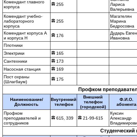
Комендант главного
255
Лариса
корпуса
Валерьевна
Комендант учебно-
Магателян
лабораторного
255
Марина
корпуса
Бедросовна
Комендант корпуса А
Дударь Евге
176
и корпуса Н
Ивановна
Плотники
Электрики
165
Cантехники
173
Насосная станция
169
Пост охраны
175
(Шлагбаум)
Профком преподавател
Внешний
Наименование/
Внутренний
Ф.И.О.
телефон
Должность
телефон
абонента
(городской)
Профком
Куксин
преподавателей и
615, 339
21-99-615
Александр
сотрудников
Владимиров
Студенческий