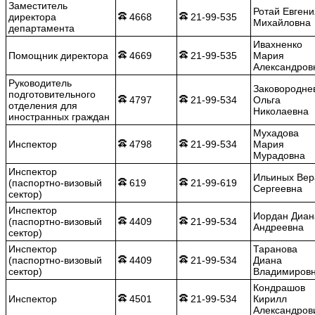
Заместитель
Ротай Евгени
директора
4668
21-99-535
Михайловна
департамента
Ивахненко
Помощник директора
4669
21-99-535
Мария
Александров
Руководитель
Заковородне
подготовительного
4797
21-99-534
Ольга
отделения для
Николаевна
иностранных граждан
Мухадова
Инспектор
4798
21-99-534
Мария
Мурадовна
Инспектор
Ильиных Вер
(паспортно-визовый
619
21-99-619
Сергеевна
сектор)
Инспектор
Иордан Диан
(паспортно-визовый
4409
21-99-534
Андреевна
сектор)
Инспектор
Таранова
(паспортно-визовый
4409
21-99-534
Диана
сектор)
Владимиров
Кондрашов
Инспектор
4501
21-99-534
Кирилл
Александров