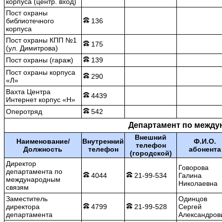
корпуса (центр. вход)
Пост охраны
библиотечного
136
корпуса
Пост охраны КПП №1
175
(ул. Димитрова)
Пост охраны (гараж)
139
Пост охраны корпуса
290
«Л»
Вахта Центра
4439
Интернет корпус «Н»
Оперотряд
542
Департамент по между
Внешний
Наименование/
Внутренний
Ф.И.О.
телефон
Должность
телефон
абонента
(городской)
Директор
Говорова
департамента по
4044
21-99-534
Галина
международным
Николаевна
связям
Заместитель
Одинцов
директора
4799
21-99-528
Сергей
департамента
Александров