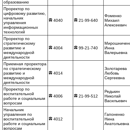
образованию
Проректор по
цифровому развитию,
Фоменко
начальник
4040
21-99-640
Михаил
управления
Алексеевич
информационных
технологий
Проректор по
стратегическому
Мирошничен
развитию и
4004
99-21-740
Инна
международной
Валерьевна
деятельности
Приемная проректора
по стратегическому
Золотарева
развитию и
4014
Любовь
международной
Сергеевна
деятельности
Проректор по
Редькин
воспитательной
4006
21-99-512
Николай
работе и социальным
Васильевич
вопросам
Начальник
управления по
Гапоненко
воспитательной
4012
Нина
работе и социальным
Анатольевна
вопросам