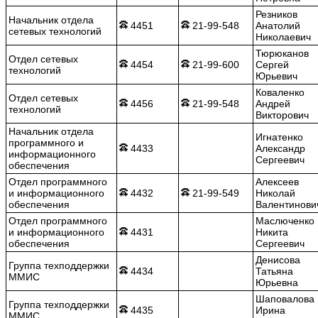
Резников
Начальник отдела
4451
21-99-548
Анатолий
сетевых технологий
Николаевич
Тюрюканов
Отдел сетевых
4454
21-99-600
Сергей
технологий
Юрьевич
Коваленко
Отдел сетевых
4456
21-99-548
Андрей
технологий
Викторович
Начальник отдела
Игнатенко
программного и
4433
Александр
информационного
Сергеевич
обеспечения
Отдел программного
Алексеев
и информационного
4432
21-99-549
Николай
обеспечения
Валентинови
Отдел программного
Маслюченко
и информационного
4431
Никита
обеспечения
Сергеевич
Денисова
Группа техподдержки
4434
Татьяна
ММИС
Юрьевна
Шаповалова
Группа техподдержки
4435
Ирина
ММИС