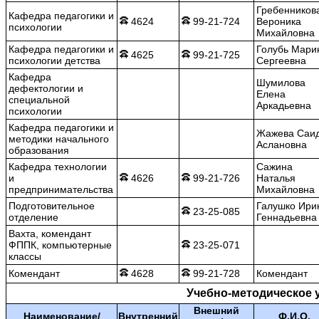
Гребенников
Кафедра педагогики и
4624
99-21-724
Вероника
психологии
Михайловна
Кафедра педагогики и
Голубь Мари
4625
99-21-725
психологии детства
Сергеевна
Кафедра
Шумилова
дефектологии и
Елена
специальной
Аркадьевна
психологии
Кафедра педагогики и
Жажева Саи
методики начального
Аслановна
образования
Кафедра технологии
Сажина
и
4626
99-21-726
Наталья
предпринимательства
Михайловна
Подготовительное
Галушко Ири
23-25-085
отделение
Геннадьевна
Вахта, комендант
ФППК, компьютерные
23-25-071
классы
Комендант
4628
99-21-728
Комендант
Учебно-методическое 
Внешний
Наименование/
Внутренний
Ф.И.О.