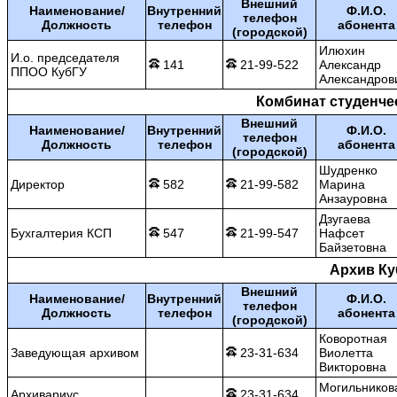
Внешний
Наименование/
Внутренний
Ф.И.О.
телефон
Должность
телефон
абонента
(городской)
Илюхин
И.о. председателя
141
21-99-522
Александр
ППОО КубГУ
Александров
Комбинат студенче
Внешний
Наименование/
Внутренний
Ф.И.О.
телефон
Должность
телефон
абонента
(городской)
Шудренко
Директор
582
21-99-582
Марина
Анзауровна
Дзугаева
Бухгалтерия КСП
547
21-99-547
Нафсет
Байзетовна
Архив Ку
Внешний
Наименование/
Внутренний
Ф.И.О.
телефон
Должность
телефон
абонента
(городской)
Коворотная
Заведующая архивом
23-31-634
Виолетта
Викторовна
Могильников
Архивариус
23-31-634