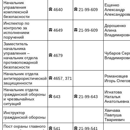
Начальник
Ещенко
управления
4640
21-99-609
Александр
комплексной
Александров
безопасности
Инспектор по
Дорошенко
контролю за
4649
21-99-609
Алина
исполнением
Владимиров
поручений
Заместитель
начальника
управления –
Чубаров Сер
4679
начальник отдела
Владимиров
противопожарной
безопасности
Начальник отдела
Романовцев
антитеррористической
4657, 371
Игорь Олего
защищенности
Начальник отдела
Игнатова
гражданской обороны
643
21-99-643
Наталья
и чрезвычайных
Анатольевна
ситуаций
Хвичава
Инструктор
Павлуша
гражданской обороны
Твариевич
Пост охраны главного
541
21-99-541