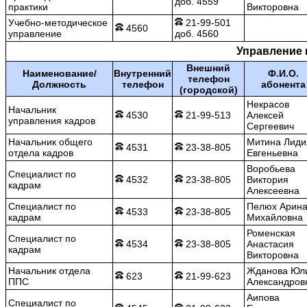
доб. 4559
практики
Викторовна
Учебно-методическое
21-99-501
4560
управление
доб. 4560
Управление 
Внешний
Наименование/
Внутренний
Ф.И.О.
телефон
Должность
телефон
абонента
(городской)
Некрасов
Начальник
4530
21-99-513
Алексей
управления кадров
Сергеевич
Начальник общего
Митина Лиди
4531
23-38-805
отдела кадров
Евгеньевна
Воробьева
Специалист по
4532
23-38-805
Виктория
кадрам
Алексеевна
Специалист по
Пелюх Арин
4533
23-38-805
кадрам
Михайловна
Роменская
Специалист по
4534
23-38-805
Анастасия
кадрам
Викторовна
Начальник отдела
Жданова Юл
623
21-99-623
ППС
Александров
Аипова
Специалист по