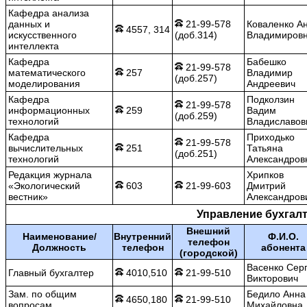
Кафедра анализа
данных и
21-99-578
Коваленко А
4557, 314
искусственного
(доб.314)
Владимиров
интеллекта
Кафедра
Бабешко
21-99-578
математического
257
Владимир
(доб.257)
моделирования
Андреевич
Кафедра
Подколзин
21-99-578
информационных
259
Вадим
(доб.259)
технологий
Владиславов
Кафедра
Приходько
21-99-578
вычислительных
251
Татьяна
(доб.251)
технологий
Александров
Редакция журнала
Хрипков
«Экологический
603
21-99-603
Дмитрий
вестник»
Александров
Управление бухгалт
Внешний
Наименование/
Внутренний
Ф.И.О.
телефон
Должность
телефон
абонента
(городской)
Васенко Сер
Главный бухгалтер
4010,510
21-99-510
Викторович
Зам. по общим
Бедило Анна
4650,180
21-99-510
вопросам
Михайловна