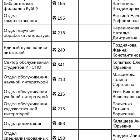
библиотеками
155
Валентина
филиалов КубГУ
Владимиров
Отдел
Вяткина Еле
195
комплектования
Рафаиловна
Чередникова
Отдел научной
218
Наталья
обработки литературы
Дмитриевна
Позднякова
Единый пункт записи
240
Жанна
читателей
Константино
Сектор обслуживания
Копытько Ел
341
студентов ИНСПО
Юрьевна
Максимова
Отдел обслуживания
213
Галина
научной литературой
Сергеевна
Отдел обслуживания
Усик Виктори
216
учебной литературой
Вячеславовн
Отдел обслуживания
Радченко
художественной
215
Татьяна
литературой
Борисовна
Калашева Ан
Отдел редких книг
358
Юрьевна
Отдел
Бардиж Ирин
специализированных
198