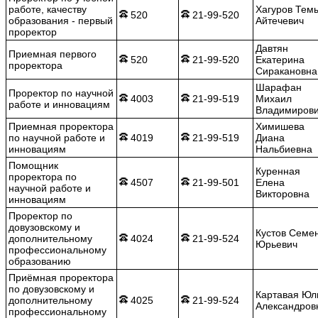
работе, качеству
Хагуров Тем
520
21-99-520
образования - первый
Айтечевич
проректор
Давтян
Приемная первого
520
21-99-520
Екатерина
проректора
Сиракановна
Шарафан
Проректор по научной
4003
21-99-519
Михаил
работе и инновациям
Владимиров
Приемная проректора
Химишева
по научной работе и
4019
21-99-519
Диана
инновациям
Нальбиевна
Помощник
Куренная
проректора по
4507
21-99-501
Елена
научной работе и
Викторовна
инновациям
Проректор по
довузовскому и
Кустов Семе
дополнительному
4024
21-99-524
Юрьевич
профессиональному
образованию
Приёмная проректора
по довузовскому и
Картавая Юл
дополнительному
4025
21-99-524
Александров
профессиональному