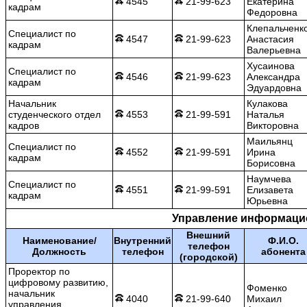
4545
21-99-623
Екатерина
кадрам
Федоровна
Клепальченк
Специалист по
4547
21-99-623
Анастасия
кадрам
Валерьевна
Хусаинова
Специалист по
4546
21-99-623
Александра
кадрам
Эдуардовна
Начальник
Кулакова
студенческого отдел
4553
21-99-591
Наталья
кадров
Викторовна
Маильянц
Специалист по
4552
21-99-591
Ирина
кадрам
Борисовна
Наумчева
Специалист по
4551
21-99-591
Елизавета
кадрам
Юрьевна
Управление информаци
Внешний
Наименование/
Внутренний
Ф.И.О.
телефон
Должность
телефон
абонента
(городской)
Проректор по
цифровому развитию,
Фоменко
начальник
4040
21-99-640
Михаил
управления