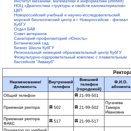
Институт механики, математики и информатики (ИММИ)
НОЦ «Диагностика структуры и свойств наноматериалов»
ЦКП
Новороссийский учебный и научно-исследовательский
морской биологический центр в г. Новороссийске - филиал
КубГУ
Отдел БАВ
Совет ветеранов
Санаторий-профилакторий «Юность»
Ботанический сад
Бизнес Школа КубГУ
Региональный немецкий образовательный центр КубГУ
Физкультурно-оздоровительный комплекс с плавательным
бассейном "Аквакуб"
Ректор
Внешний
Наименование/
Внутренний
Ф.И.О.
телефон
Должность
телефон
абонента
(городской)
Общий телефон
21-99-501
Пугачева
Приемная ректора
502
21-99-502
Тамара
Ивановна
Приемная ректора
517
21-99-517
ФАКС
Проректор по учебной