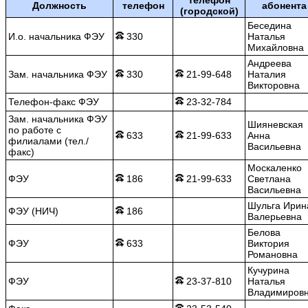
Должность
телефон
абонента
(городской)
Беседина
И.о. начальника ФЭУ
330
Наталья
Михайловна
Андреева
Зам. начальника ФЭУ
330
21-99-648
Наталия
Викторовна
Телефон-факс ФЭУ
23-32-784
Зам. начальника ФЭУ
Шияневская
по работе с
633
21-99-633
Анна
филиалами (тел./
Васильевна
факс)
Москаленко
ФЭУ
186
21-99-633
Светлана
Васильевна
Шульга Ирин
ФЭУ (НИЧ)
186
Валерьевна
Белова
ФЭУ
633
Виктория
Романовна
Кучурина
ФЭУ
23-37-810
Наталья
Владимиров