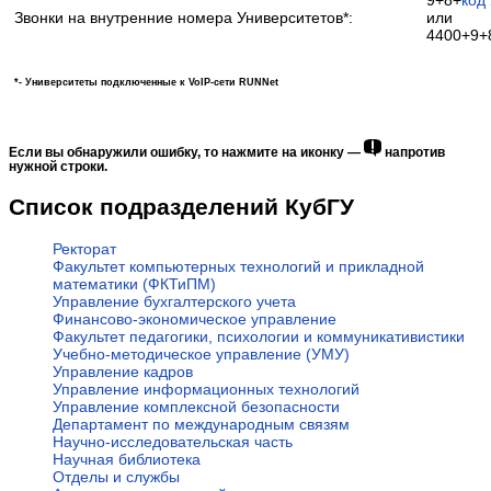
9+8+
код
Звонки на внутренние номера Университетов*:
или
4400+9+
*- Университеты подключенные к VoIP-сети RUNNet
Если вы обнаружили ошибку, то нажмите на иконку —
напротив
нужной строки.
Список подразделений КубГУ
Ректорат
Факультет компьютерных технологий и прикладной
математики (ФКТиПМ)
Управление бухгалтерского учета
Финансово-экономическое управление
Факультет педагогики, психологии и коммуникативистики
Учебно-методическое управление (УМУ)
Управление кадров
Управление информационных технологий
Управление комплексной безопасности
Департамент по международным связям
Научно-исследовательская часть
Научная библиотека
Отделы и службы