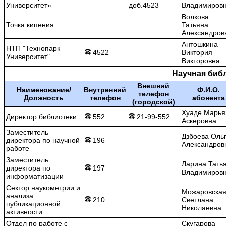
Университет»
доб.4523
Владимиров
Волкова
Точка кипения
Татьяна
Александров
Антошкина
НТП "Технопарк
4522
Виктория
Университет"
Викторовна
Научная биб
Внешний
Наименование/
Внутренний
Ф.И.О.
телефон
Должность
телефон
абонента
(городской)
Хуаде Марья
Директор библиотеки
552
21-99-552
Аскеровна
Заместитель
Дзбоева Оль
директора по научной
196
Александров
работе
Заместитель
Ларина Тать
директора по
197
Владимиров
информатизации
Сектор наукометрии и
Можаровска
анализа
210
Светлана
публикационной
Николаевна
активности
Отдел по работе с
Скугарова