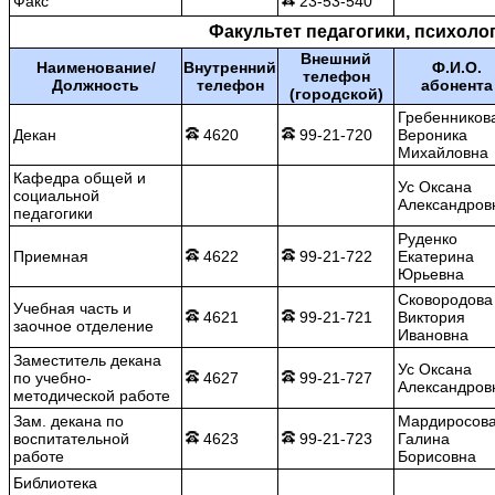
Факс
23-53-540
Факультет педагогики, психоло
Внешний
Наименование/
Внутренний
Ф.И.О.
телефон
Должность
телефон
абонента
(городской)
Гребенников
Декан
4620
99-21-720
Вероника
Михайловна
Кафедра общей и
Ус Оксана
социальной
Александров
педагогики
Руденко
Приемная
4622
99-21-722
Екатерина
Юрьевна
Сковородова
Учебная часть и
4621
99-21-721
Виктория
заочное отделение
Ивановна
Заместитель декана
Ус Оксана
по учебно-
4627
99-21-727
Александров
методической работе
Зам. декана по
Мардиросов
воспитательной
4623
99-21-723
Галина
работе
Борисовна
Библиотека